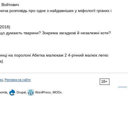
 Войтович
юча розповідь про одне з найдавніших у міфології грізних і
2018)
, що думають тварини? Зокрема загадкові й незалежні коти?
динці на поролоні Абетка малюкам 2 4-річний малюк легко
а)
ка
,
Реклама на сайте
18+
omla,
Drupal,
WordPress, MODx.