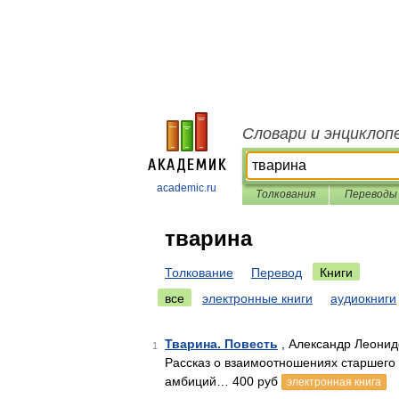
Словари и энциклоп
academic.ru
Толкования
Переводы
тварина
Толкование
Перевод
Книги
все
электронные книги
аудиокниги
Тварина. Повесть
, Александр Леони
1
Рассказ о взаимоотношениях старшего п
амбиций… 400 руб
электронная книга