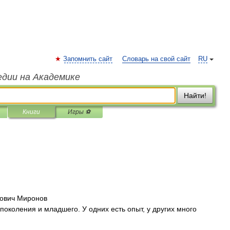
Запомнить сайт
Словарь на свой сайт
RU
едии на Академике
Найти!
Книги
Игры ⚽
дович Миронов
околения и младшего. У одних есть опыт, у других много