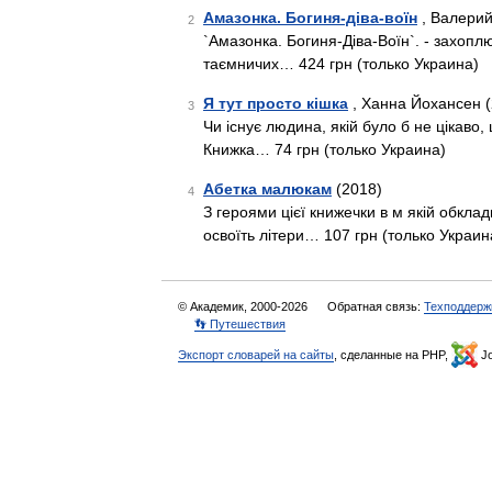
Амазонка. Богиня-діва-воїн
, Валерий
2
`Амазонка. Богиня-Діва-Воїн`. - захоплю
таємничих… 424 грн (только Украина)
Я тут просто кішка
, Ханна Йохансен (
3
Чи існує людина, якій було б не цікаво
Книжка… 74 грн (только Украина)
Абетка малюкам
(2018)
4
З героями цієї книжечки в м якій обкла
освоїть літери… 107 грн (только Украин
© Академик, 2000-2026
Обратная связь:
Техподдерж
👣 Путешествия
Экспорт словарей на сайты
, сделанные на PHP,
Jo